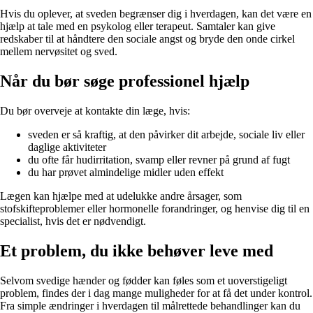
Hvis du oplever, at sveden begrænser dig i hverdagen, kan det være en
hjælp at tale med en psykolog eller terapeut. Samtaler kan give
redskaber til at håndtere den sociale angst og bryde den onde cirkel
mellem nervøsitet og sved.
Når du bør søge professionel hjælp
Du bør overveje at kontakte din læge, hvis:
sveden er så kraftig, at den påvirker dit arbejde, sociale liv eller
daglige aktiviteter
du ofte får hudirritation, svamp eller revner på grund af fugt
du har prøvet almindelige midler uden effekt
Lægen kan hjælpe med at udelukke andre årsager, som
stofskifteproblemer eller hormonelle forandringer, og henvise dig til en
specialist, hvis det er nødvendigt.
Et problem, du ikke behøver leve med
Selvom svedige hænder og fødder kan føles som et uoverstigeligt
problem, findes der i dag mange muligheder for at få det under kontrol.
Fra simple ændringer i hverdagen til målrettede behandlinger kan du