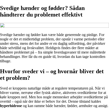
Svedige hænder og fødder? Sådan
håndterer du problemet effektivt
Svedige hænder og fødder kan være både generende og pinlige. For
nogle er det et midlertidigt problem, der opstår i varme perioder eller
under stress, mens det for andre er en daglig udfordring, der påvirker
både selvtillid og livskvalitet. Heldigvis findes der flere måder at
håndtere problemet på – fra simple hverdagsvaner til mere målrettede
behandlinger. Her får du en guide til, hvordan du kan tage kontrollen
tilbage.
Hvorfor sveder vi – og hvornår bliver det
et problem?
Sved er kroppens naturlige måde at regulere temperaturen på. Når vi
bliver varme, nervøse eller fysisk aktive, aktiveres svedkirtlerne for at
køle kroppen ned. Men hos nogle mennesker arbejder svedkirtlerne på
overtid – også når der ikke er behov for det. Denne tilstand kaldes
hyperhidrose
og kan ramme både hænder, fødder, armhuler og ansigt.