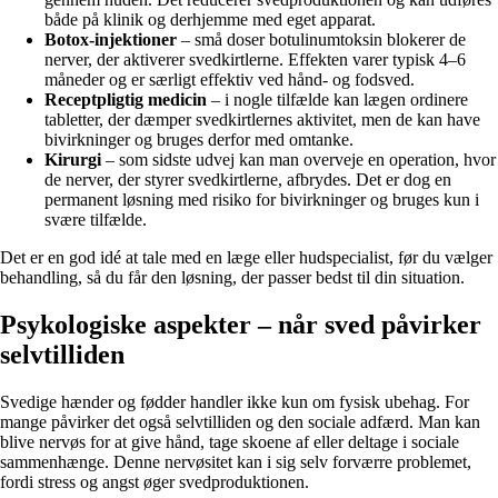
både på klinik og derhjemme med eget apparat.
Botox-injektioner
– små doser botulinumtoksin blokerer de
nerver, der aktiverer svedkirtlerne. Effekten varer typisk 4–6
måneder og er særligt effektiv ved hånd- og fodsved.
Receptpligtig medicin
– i nogle tilfælde kan lægen ordinere
tabletter, der dæmper svedkirtlernes aktivitet, men de kan have
bivirkninger og bruges derfor med omtanke.
Kirurgi
– som sidste udvej kan man overveje en operation, hvor
de nerver, der styrer svedkirtlerne, afbrydes. Det er dog en
permanent løsning med risiko for bivirkninger og bruges kun i
svære tilfælde.
Det er en god idé at tale med en læge eller hudspecialist, før du vælger
behandling, så du får den løsning, der passer bedst til din situation.
Psykologiske aspekter – når sved påvirker
selvtilliden
Svedige hænder og fødder handler ikke kun om fysisk ubehag. For
mange påvirker det også selvtilliden og den sociale adfærd. Man kan
blive nervøs for at give hånd, tage skoene af eller deltage i sociale
sammenhænge. Denne nervøsitet kan i sig selv forværre problemet,
fordi stress og angst øger svedproduktionen.