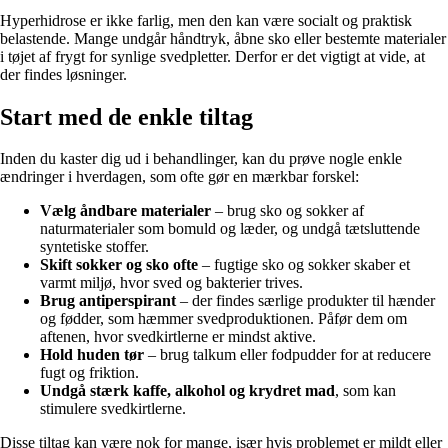
Hyperhidrose er ikke farlig, men den kan være socialt og praktisk
belastende. Mange undgår håndtryk, åbne sko eller bestemte materialer
i tøjet af frygt for synlige svedpletter. Derfor er det vigtigt at vide, at
der findes løsninger.
Start med de enkle tiltag
Inden du kaster dig ud i behandlinger, kan du prøve nogle enkle
ændringer i hverdagen, som ofte gør en mærkbar forskel:
Vælg åndbare materialer
– brug sko og sokker af
naturmaterialer som bomuld og læder, og undgå tætsluttende
syntetiske stoffer.
Skift sokker og sko ofte
– fugtige sko og sokker skaber et
varmt miljø, hvor sved og bakterier trives.
Brug antiperspirant
– der findes særlige produkter til hænder
og fødder, som hæmmer svedproduktionen. Påfør dem om
aftenen, hvor svedkirtlerne er mindst aktive.
Hold huden tør
– brug talkum eller fodpudder for at reducere
fugt og friktion.
Undgå stærk kaffe, alkohol og krydret mad
, som kan
stimulere svedkirtlerne.
Disse tiltag kan være nok for mange, især hvis problemet er mildt eller