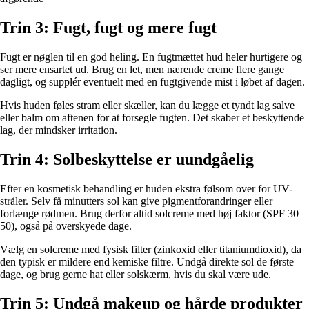
Trin 3: Fugt, fugt og mere fugt
Fugt er nøglen til en god heling. En fugtmættet hud heler hurtigere og
ser mere ensartet ud. Brug en let, men nærende creme flere gange
dagligt, og supplér eventuelt med en fugtgivende mist i løbet af dagen.
Hvis huden føles stram eller skæller, kan du lægge et tyndt lag salve
eller balm om aftenen for at forsegle fugten. Det skaber et beskyttende
lag, der mindsker irritation.
Trin 4: Solbeskyttelse er uundgåelig
Efter en kosmetisk behandling er huden ekstra følsom over for UV-
stråler. Selv få minutters sol kan give pigmentforandringer eller
forlænge rødmen. Brug derfor altid solcreme med høj faktor (SPF 30–
50), også på overskyede dage.
Vælg en solcreme med fysisk filter (zinkoxid eller titaniumdioxid), da
den typisk er mildere end kemiske filtre. Undgå direkte sol de første
dage, og brug gerne hat eller solskærm, hvis du skal være ude.
Trin 5: Undgå makeup og hårde produkter