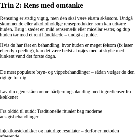
Trin 2: Rens med omtanke
Rensning er stadig vigtig, men den skal være ekstra skånsom. Undgå
skummende eller alkoholholdige renseprodukter, som kan udtørre
huden. Brug i stedet en mild rensemælk eller micellar water, og dup
huden tør med et rent håndklæde – undgå at gnide.
Hvis du har fået en behandling, hvor huden er meget følsom (fx laser
eller dyb peeling), kan det være bedst at nøjes med at skylle med
lunkent vand det første døgn.
De mest populære bryn- og vippebehandlinger – sådan vælger du den
rigtige for dig
Lav din egen skånsomme hårfjerningsblanding med ingredienser fra
køkkenet
Fra oldtid til nutid: Traditionelle ritualer bag moderne
ansigtsbehandlinger
Injektionsteknikker og naturlige resultater – derfor er metoden
afgørende