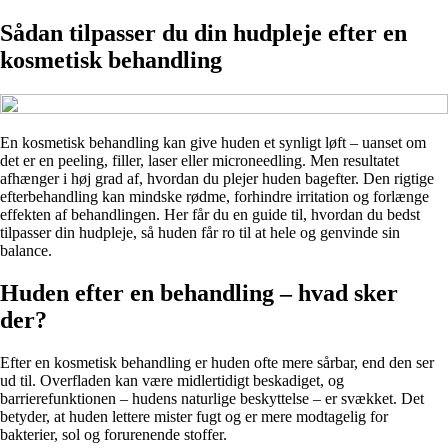
Sådan tilpasser du din hudpleje efter en
kosmetisk behandling
En kosmetisk behandling kan give huden et synligt løft – uanset om
det er en peeling, filler, laser eller microneedling. Men resultatet
afhænger i høj grad af, hvordan du plejer huden bagefter. Den rigtige
efterbehandling kan mindske rødme, forhindre irritation og forlænge
effekten af behandlingen. Her får du en guide til, hvordan du bedst
tilpasser din hudpleje, så huden får ro til at hele og genvinde sin
balance.
Huden efter en behandling – hvad sker
der?
Efter en kosmetisk behandling er huden ofte mere sårbar, end den ser
ud til. Overfladen kan være midlertidigt beskadiget, og
barrierefunktionen – hudens naturlige beskyttelse – er svækket. Det
betyder, at huden lettere mister fugt og er mere modtagelig for
bakterier, sol og forurenende stoffer.