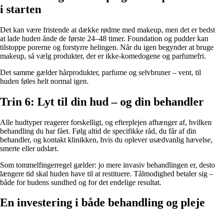
i starten
Det kan være fristende at dække rødme med makeup, men det er bedst
at lade huden ånde de første 24–48 timer. Foundation og pudder kan
tilstoppe porerne og forstyrre helingen. Når du igen begynder at bruge
makeup, så vælg produkter, der er ikke-komedogene og parfumefri.
Det samme gælder hårprodukter, parfume og selvbruner – vent, til
huden føles helt normal igen.
Trin 6: Lyt til din hud – og din behandler
Alle hudtyper reagerer forskelligt, og efterplejen afhænger af, hvilken
behandling du har fået. Følg altid de specifikke råd, du får af din
behandler, og kontakt klinikken, hvis du oplever usædvanlig hævelse,
smerte eller udslæt.
Som tommelfingerregel gælder: jo mere invasiv behandlingen er, desto
længere tid skal huden have til at restituere. Tålmodighed betaler sig –
både for hudens sundhed og for det endelige resultat.
En investering i både behandling og pleje