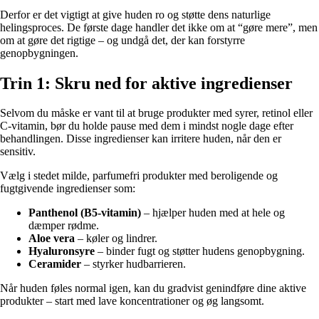
Derfor er det vigtigt at give huden ro og støtte dens naturlige
helingsproces. De første dage handler det ikke om at “gøre mere”, men
om at gøre det rigtige – og undgå det, der kan forstyrre
genopbygningen.
Trin 1: Skru ned for aktive ingredienser
Selvom du måske er vant til at bruge produkter med syrer, retinol eller
C-vitamin, bør du holde pause med dem i mindst nogle dage efter
behandlingen. Disse ingredienser kan irritere huden, når den er
sensitiv.
Vælg i stedet milde, parfumefri produkter med beroligende og
fugtgivende ingredienser som:
Panthenol (B5-vitamin)
– hjælper huden med at hele og
dæmper rødme.
Aloe vera
– køler og lindrer.
Hyaluronsyre
– binder fugt og støtter hudens genopbygning.
Ceramider
– styrker hudbarrieren.
Når huden føles normal igen, kan du gradvist genindføre dine aktive
produkter – start med lave koncentrationer og øg langsomt.