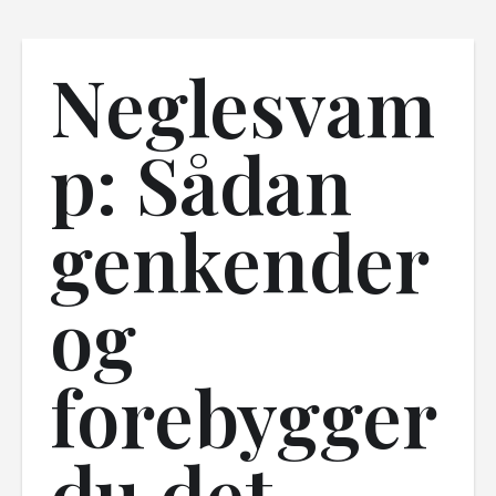
Neglesvam
p: Sådan
genkender
og
forebygger
du det