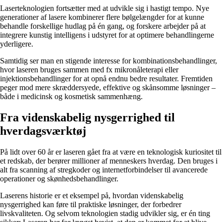
Laserteknologien fortsætter med at udvikle sig i hastigt tempo. Nye
generationer af lasere kombinerer flere bølgelængder for at kunne
behandle forskellige hudlag på én gang, og forskere arbejder på at
integrere kunstig intelligens i udstyret for at optimere behandlingerne
yderligere.
Samtidig ser man en stigende interesse for kombinationsbehandlinger,
hvor laseren bruges sammen med fx mikronåleterapi eller
injektionsbehandlinger for at opnå endnu bedre resultater. Fremtiden
peger mod mere skræddersyede, effektive og skånsomme løsninger –
både i medicinsk og kosmetisk sammenhæng.
Fra videnskabelig nysgerrighed til
hverdagsværktøj
På lidt over 60 år er laseren gået fra at være en teknologisk kuriositet til
et redskab, der berører millioner af menneskers hverdag. Den bruges i
alt fra scanning af stregkoder og internetforbindelser til avancerede
operationer og skønhedsbehandlinger.
Laserens historie er et eksempel på, hvordan videnskabelig
nysgerrighed kan føre til praktiske løsninger, der forbedrer
livskvaliteten. Og selvom teknologien stadig udvikler sig, er én ting