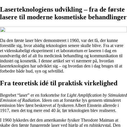
Laserteknologiens udvikling – fra de første
lasere til moderne kosmetiske behandlinger
Da den første laser blev demonstreret i 1960, var det få, der kunne
forestille sig, hvor alsidig teknologien senere skulle blive. Fra at være
et videnskabeligt eksperiment i et laboratorium er laseren i dag en
uundværlig del af alt fra medicinsk behandling og kommunikation til
industri og kosmetik. I denne artikel ser vi nærmere på, hvordan
laserteknologien har udviklet sig – og hvordan den i dag bruges til at
forbedre både hud, syn og selvtillid.
Fra teoretisk idé til praktisk virkelighed
Begrebet “laser” er en forkortelse for
Light Amplification by Stimulated
Emission of Radiation
. Ideen om at forstærke lys gennem stimuleret
emission blev først beskrevet af fysikeren Albert Einstein allerede i
1917, men det tog mere end 40 år, før teknologien blev realiseret.
I 1960 lykkedes det den amerikanske fysiker Theodore Maiman at
skabe den første fungerende laser ved hjælp af en rubinkrystal. Den