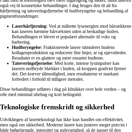
I takt med at teknologien blev mere tilgængelig og sikker, fandt laseren
også vej til kosmetiske behandlinger. I dag bruges den til alt fra
hårfjerning og tatoveringsfjernelse til hudforyngelse og behandling af
pigmentforandringer.
Laserhårfjerning
: Ved at målrette lysenergien mod hårsækkene
kan laseren hæmme hårvæksten uden at beskadige huden.
Behandlingen er blevet et populært alternativ til voks og
barbering.
Hudforyngelse
: Fraktionerede lasere stimulerer hudens
kollagenproduktion og reducerer fine linjer, ar og ujævnheder.
Resultatet er en glattere og mere ensartet hudtone.
Tatoveringsfjernelse
: Med korte, intense lysimpulser kan
laseren nedbryde blækket i huden, så kroppen gradvist fjerner
det. Det kræver tålmodighed, men resultaterne er markant
forbedret i forhold til tidligere metoder.
Disse behandlinger udføres i dag på klinikker over hele verden – og
ofte med minimal ubehag og kort helingstid.
Teknologiske fremskridt og sikkerhed
Udviklingen af laserteknologi har ikke kun handlet om effektivitet,
men også om sikkerhed. Moderne lasere kan justeres meget præcist i
både bølgelængde, intensitet og pulsvarighed, så de passer til den