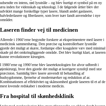
udsendte en intens, rød lysstråle – og blev hurtigt et symbol på en ny
æra inden for videnskab og teknologi. I de følgende årtier blev der
udviklet mange forskellige typer lasere, blandt andet gaslasere,
halvlederlasere og fiberlasere, som hver især fandt anvendelse i nye
områder.
Laseren finder vej til medicinen
Allerede i 1960’erne begyndte forskere at eksperimentere med lasere i
medicinsk sammenhæng. Den præcise og kontrollerbare lysstråle
gjorde det muligt at skære, fordampe eller koagulere væv med minimal
skade på det omkringliggende område. Det blev hurtigt klart, at laseren
kunne revolutionere kirurgien.
I 1980’erne og 1990’erne blev laserteknologien for alvor udbredt i
øjenkirurgi, hvor den gjorde det muligt at korrigere synsfejl med stor
præcision. Samtidig blev lasere anvendt til behandling af
hudsygdomme, fjernelse af modermærker og reduktion af ar.
Kombinationen af effektivitet og skånsomhed gjorde laseren til et af de
mest lovende redskaber i moderne medicin.
Fra hospital til skønhedsklinik