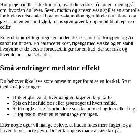
Hudpleje handler ikke kun om, hvad du smører på huden, men også
om, hvordan du lever. Søvn, motion og stressniveau spiller en stor rolle
for hudens udseende. Regelmæssig motion øger blodcirkulationen og
giver huden en sund glød, mens søvn giver kroppen tid til at reparere
celler.
En god tommelfingerregel er, at det, der er sundt for kroppen, også er
sundt for huden. En balanceret kost, rigeligt med væske og en stabil
livsrytme er de bedste forudsætninger for en hud, der ser frisk og
levende ud – uanset alder.
Små ændringer med stor effekt
Du behøver ikke lave store omvæltninger for at se en forskel. Start
med små justeringer:
Drik et glas vand, hver gang du tager en kop kaffe.
Spis en håndfuld bær eller grøntsager til hvert måltid.
Skift nogle af de forarbejdede snacks ud med nødder eller frugt.
Tilføj fisk til menuen et par gange om ugen.
Efter nogle uger vil mange opleve, at huden føles mere fugtet, og at
farven bliver mere jævn. Det er kroppens måde at sige tak på.