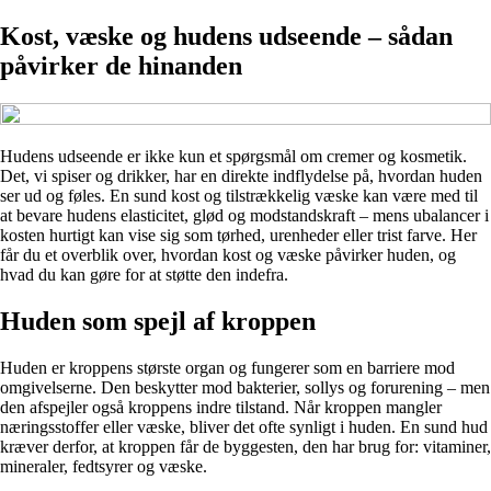
Kost, væske og hudens udseende – sådan
påvirker de hinanden
Hudens udseende er ikke kun et spørgsmål om cremer og kosmetik.
Det, vi spiser og drikker, har en direkte indflydelse på, hvordan huden
ser ud og føles. En sund kost og tilstrækkelig væske kan være med til
at bevare hudens elasticitet, glød og modstandskraft – mens ubalancer i
kosten hurtigt kan vise sig som tørhed, urenheder eller trist farve. Her
får du et overblik over, hvordan kost og væske påvirker huden, og
hvad du kan gøre for at støtte den indefra.
Huden som spejl af kroppen
Huden er kroppens største organ og fungerer som en barriere mod
omgivelserne. Den beskytter mod bakterier, sollys og forurening – men
den afspejler også kroppens indre tilstand. Når kroppen mangler
næringsstoffer eller væske, bliver det ofte synligt i huden. En sund hud
kræver derfor, at kroppen får de byggesten, den har brug for: vitaminer,
mineraler, fedtsyrer og væske.