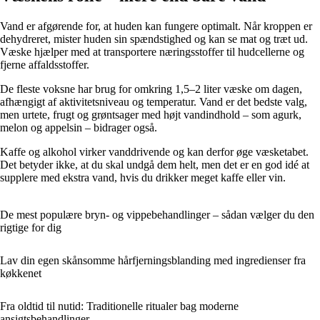
Vand er afgørende for, at huden kan fungere optimalt. Når kroppen er
dehydreret, mister huden sin spændstighed og kan se mat og træt ud.
Væske hjælper med at transportere næringsstoffer til hudcellerne og
fjerne affaldsstoffer.
De fleste voksne har brug for omkring 1,5–2 liter væske om dagen,
afhængigt af aktivitetsniveau og temperatur. Vand er det bedste valg,
men urtete, frugt og grøntsager med højt vandindhold – som agurk,
melon og appelsin – bidrager også.
Kaffe og alkohol virker vanddrivende og kan derfor øge væsketabet.
Det betyder ikke, at du skal undgå dem helt, men det er en god idé at
supplere med ekstra vand, hvis du drikker meget kaffe eller vin.
De mest populære bryn- og vippebehandlinger – sådan vælger du den
rigtige for dig
Lav din egen skånsomme hårfjerningsblanding med ingredienser fra
køkkenet
Fra oldtid til nutid: Traditionelle ritualer bag moderne
ansigtsbehandlinger