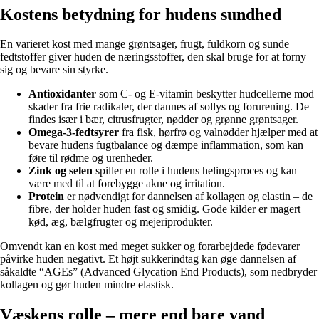
Kostens betydning for hudens sundhed
En varieret kost med mange grøntsager, frugt, fuldkorn og sunde
fedtstoffer giver huden de næringsstoffer, den skal bruge for at forny
sig og bevare sin styrke.
Antioxidanter
som C- og E-vitamin beskytter hudcellerne mod
skader fra frie radikaler, der dannes af sollys og forurening. De
findes især i bær, citrusfrugter, nødder og grønne grøntsager.
Omega-3-fedtsyrer
fra fisk, hørfrø og valnødder hjælper med at
bevare hudens fugtbalance og dæmpe inflammation, som kan
føre til rødme og urenheder.
Zink og selen
spiller en rolle i hudens helingsproces og kan
være med til at forebygge akne og irritation.
Protein
er nødvendigt for dannelsen af kollagen og elastin – de
fibre, der holder huden fast og smidig. Gode kilder er magert
kød, æg, bælgfrugter og mejeriprodukter.
Omvendt kan en kost med meget sukker og forarbejdede fødevarer
påvirke huden negativt. Et højt sukkerindtag kan øge dannelsen af
såkaldte “AGEs” (Advanced Glycation End Products), som nedbryder
kollagen og gør huden mindre elastisk.
Væskens rolle – mere end bare vand