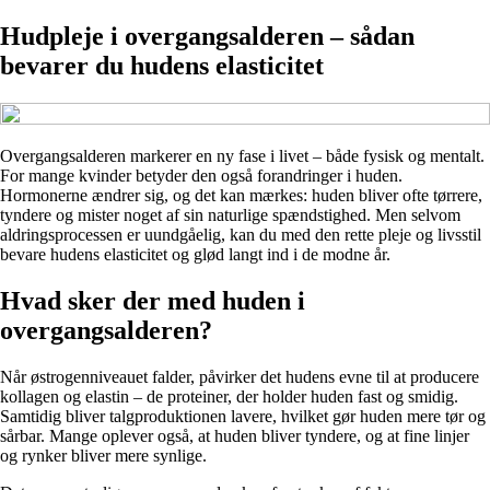
Hudpleje i overgangsalderen – sådan
bevarer du hudens elasticitet
Overgangsalderen markerer en ny fase i livet – både fysisk og mentalt.
For mange kvinder betyder den også forandringer i huden.
Hormonerne ændrer sig, og det kan mærkes: huden bliver ofte tørrere,
tyndere og mister noget af sin naturlige spændstighed. Men selvom
aldringsprocessen er uundgåelig, kan du med den rette pleje og livsstil
bevare hudens elasticitet og glød langt ind i de modne år.
Hvad sker der med huden i
overgangsalderen?
Når østrogenniveauet falder, påvirker det hudens evne til at producere
kollagen og elastin – de proteiner, der holder huden fast og smidig.
Samtidig bliver talgproduktionen lavere, hvilket gør huden mere tør og
sårbar. Mange oplever også, at huden bliver tyndere, og at fine linjer
og rynker bliver mere synlige.