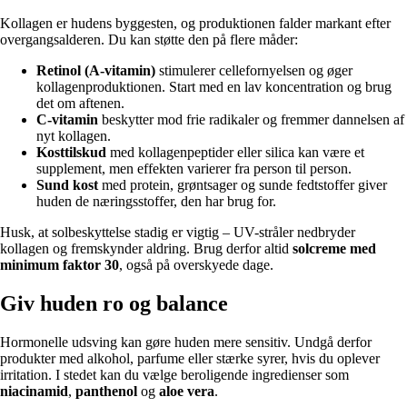
Kollagen er hudens byggesten, og produktionen falder markant efter
overgangsalderen. Du kan støtte den på flere måder:
Retinol (A-vitamin)
stimulerer cellefornyelsen og øger
kollagenproduktionen. Start med en lav koncentration og brug
det om aftenen.
C-vitamin
beskytter mod frie radikaler og fremmer dannelsen af
nyt kollagen.
Kosttilskud
med kollagenpeptider eller silica kan være et
supplement, men effekten varierer fra person til person.
Sund kost
med protein, grøntsager og sunde fedtstoffer giver
huden de næringsstoffer, den har brug for.
Husk, at solbeskyttelse stadig er vigtig – UV-stråler nedbryder
kollagen og fremskynder aldring. Brug derfor altid
solcreme med
minimum faktor 30
, også på overskyede dage.
Giv huden ro og balance
Hormonelle udsving kan gøre huden mere sensitiv. Undgå derfor
produkter med alkohol, parfume eller stærke syrer, hvis du oplever
irritation. I stedet kan du vælge beroligende ingredienser som
niacinamid
,
panthenol
og
aloe vera
.