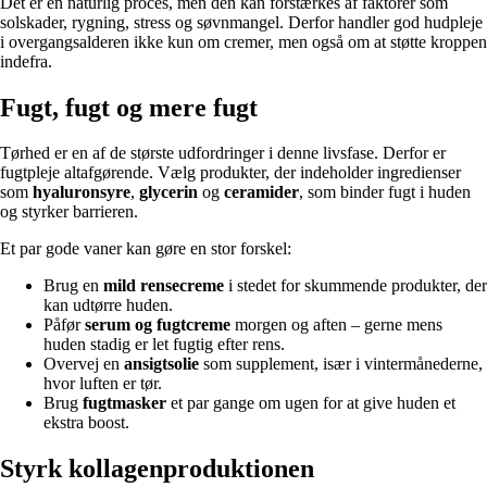
Det er en naturlig proces, men den kan forstærkes af faktorer som
solskader, rygning, stress og søvnmangel. Derfor handler god hudpleje
i overgangsalderen ikke kun om cremer, men også om at støtte kroppen
indefra.
Fugt, fugt og mere fugt
Tørhed er en af de største udfordringer i denne livsfase. Derfor er
fugtpleje altafgørende. Vælg produkter, der indeholder ingredienser
som
hyaluronsyre
,
glycerin
og
ceramider
, som binder fugt i huden
og styrker barrieren.
Et par gode vaner kan gøre en stor forskel:
Brug en
mild rensecreme
i stedet for skummende produkter, der
kan udtørre huden.
Påfør
serum og fugtcreme
morgen og aften – gerne mens
huden stadig er let fugtig efter rens.
Overvej en
ansigtsolie
som supplement, især i vintermånederne,
hvor luften er tør.
Brug
fugtmasker
et par gange om ugen for at give huden et
ekstra boost.
Styrk kollagenproduktionen