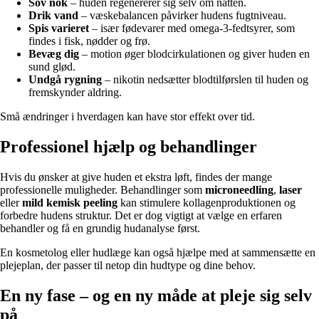
Sov nok
– huden regenererer sig selv om natten.
Drik vand
– væskebalancen påvirker hudens fugtniveau.
Spis varieret
– især fødevarer med omega-3-fedtsyrer, som
findes i fisk, nødder og frø.
Bevæg dig
– motion øger blodcirkulationen og giver huden en
sund glød.
Undgå rygning
– nikotin nedsætter blodtilførslen til huden og
fremskynder aldring.
Små ændringer i hverdagen kan have stor effekt over tid.
Professionel hjælp og behandlinger
Hvis du ønsker at give huden et ekstra løft, findes der mange
professionelle muligheder. Behandlinger som
microneedling
,
laser
eller
mild kemisk peeling
kan stimulere kollagenproduktionen og
forbedre hudens struktur. Det er dog vigtigt at vælge en erfaren
behandler og få en grundig hudanalyse først.
En kosmetolog eller hudlæge kan også hjælpe med at sammensætte en
plejeplan, der passer til netop din hudtype og dine behov.
En ny fase – og en ny måde at pleje sig selv
på